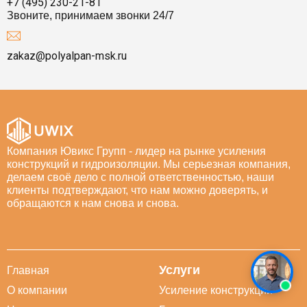
+7 (495) 230-21-81
Звоните, принимаем звонки 24/7
zakaz@polyalpan-msk.ru
Компания Ювикс Групп - лидер на рынке усиления
конструкций и гидроизоляции. Мы серьезная компания,
делаем своё дело с полной ответственностью, наши
клиенты подтверждают, что нам можно доверять, и
обращаются к нам снова и снова.
Услуги
Главная
О компании
Усиление конструкций