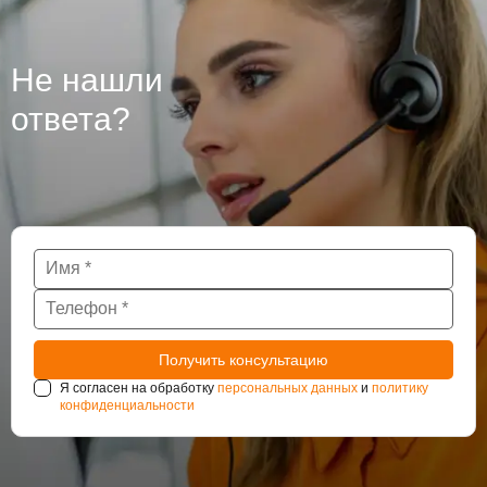
гидроизоляцию бетона, из которого они сделаны, так
как при проведении работ могут использоваться
различные технологии. Крупные подземные
Не нашли
сооружения такие как тоннели и паркинги также
нуждаются в постоянном наблюдении за
ответа?
состоянием гидроизоляции.
Я согласен на обработку
персональных данных
и
политику
конфиденциальности