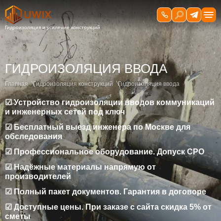
ГИДРОИЗОЛЯЦИЯ ВВОДА
Главная
Гидроизоляция конструкций
Гидроизоляция ввода
☑ Устройство гидроизоляции вводов коммуникаций
и инженерных сетей под ключ
☑ Бесплатный выезд инженера по Москве для
обследования
☑ Профессиональное оборудование. Допуск СРО
☑ Надёжные материалы напрямую от
производителей
☑ Полный пакет документов. Гарантия в договоре
☑ Доступные цены. При заказе с сайта скидка 5% от
сметы