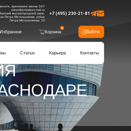
воните, принимаем звонки 24/7
zakaz@polyalpan-msk.ru
+7 (495) 230-21-81
банский внутригородской округ,
ни Петра Метальникова, улица
Петра Метальникова, 13
0
Войти
Избранное
Корзина
ывы
Статьи
Карьера
Контакты
ИЯ
РАСНОДАРЕ