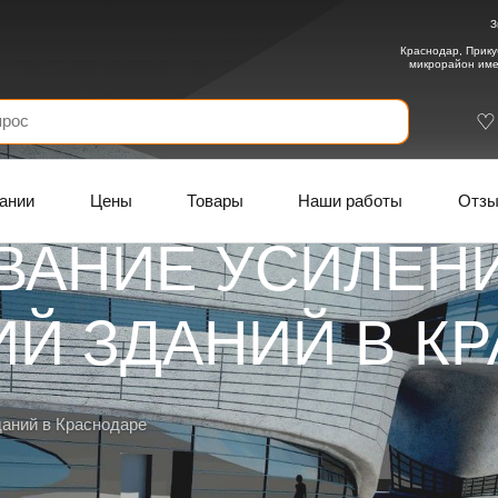
З
Краснодар, Прику
микрорайон име
ании
Цены
Товары
Наши работы
Отз
ВАНИЕ УСИЛЕН
Й ЗДАНИЙ В К
даний в Краснодаре