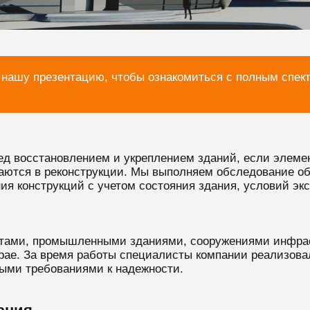
 нашу презентацию, чтобы ознакомиться с полным спек
ред восстановлением и укреплением зданий, если элем
аются в реконструкции. Мы выполняем обследование об
ия конструкций с учетом состояния здания, условий эк
тами, промышленными зданиями, сооружениями инфрас
рае. За время работы специалисты компании реализова
ыми требованиями к надежности.