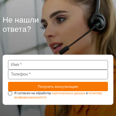
гидроизоляцию бетона, из которого они сделаны, так
как при проведении работ могут использоваться
различные технологии. Крупные подземные
Не нашли
сооружения такие как тоннели и паркинги также
нуждаются в постоянном наблюдении за
ответа?
состоянием гидроизоляции.
Я согласен на обработку
персональных данных
и
политику
конфиденциальности