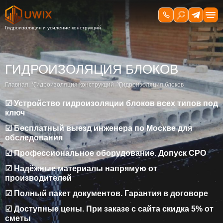
ГИДРОИЗОЛЯЦИЯ БЛОКОВ
Главная
Гидроизоляция конструкций
Гидроизоляция блоков
☑ Устройство гидроизоляции блоков всех типов под
ключ
☑ Бесплатный выезд инженера по Москве для
обследования
☑ Профессиональное оборудование. Допуск СРО
☑ Надёжные материалы напрямую от
производителей
☑ Полный пакет документов. Гарантия в договоре
☑ Доступные цены. При заказе с сайта скидка 5% от
сметы