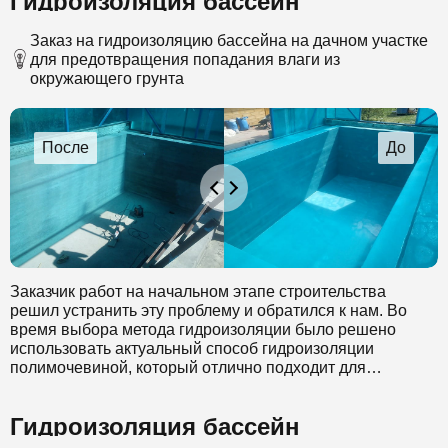
Гидроизоляция бассейн
Заказ на гидроизоляцию бассейна на дачном участке
для предотвращения попадания влаги из
окружающего грунта
Заказчик работ на начальном этапе строительства
решил устранить эту проблему и обратился к нам. Во
время выбора метода гидроизоляции было решено
использовать актуальный способ гидроизоляции
полимочевиной, который отлично подходит для
бассейнов.
Перед началом работ необходимо удалить все
Гидроизоляция бассейн
загрязнения в местах отверстий, в которые будет
нагнетаться специальный состав. После этого был