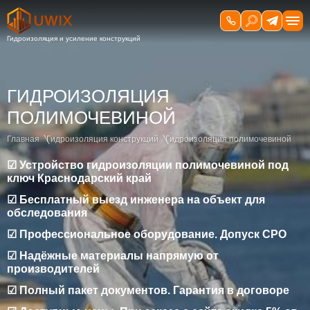
ГИДРОИЗОЛЯЦИЯ
ПОЛИМОЧЕВИНОЙ
Главная
Гидроизоляция конструкций
Гидроизоляция полимочевиной
☑ Устройство гидроизоляции полимочевиной под
ключ Краснодарский край
☑ Бесплатный выезд инженера на объект для
обследования
☑ Профессиональное оборудование. Допуск СРО
☑ Надёжные материалы напрямую от
производителей
☑ Полный пакет документов. Гарантия в договоре