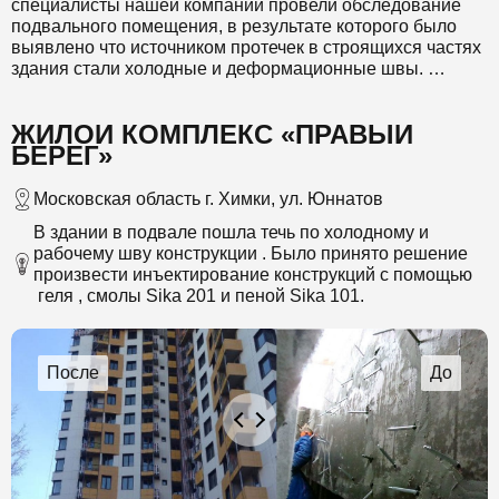
специалисты нашей компании провели обследование
подвального помещения, в результате которого было
выявлено что источником протечек в строящихся частях
здания стали холодные и деформационные швы.
В связи с тем, что необходимо устранить эти протечки в
ЖИЛОЙ КОМПЛЕКС «ПРАВЫЙ
короткие сроки и без остановки работы здания был
БЕРЕГ»
выбран метод распыления с применением
полиуретановой смолы Sika® Injection-201. Методом
распыления наносили смолу Sika на фундамент. Этот
Московская область г. Химки, ул. Юннатов
состав обладает повышенной текучестью, в результате
В здании в подвале пошла течь по холодному и
чего были заполнены все мельчайшие дефекты и
рабочему шву конструкции . Было принято решение
микротрещины. Данный способ обеспечивает
произвести инъектирование конструкций с помощью
продолжительный срок службы такой защиты и о
геля , смолы Sika 201 и пеной Sika 101.
протечках в деформационных швах можно будет забыть
на долгие годы.
Объём холодных швов составил 900 м., все работы по
устранению протечек в деформационных швах были
проведены с использованием полиуретановой смолы с
гарантией на 2 года.
Мы предоставили заказчику качественно выполненную
работу, выполненную в кратчайшие сроки, которой