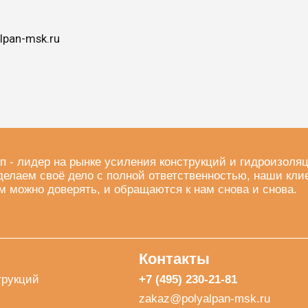
lpan-msk.ru
п - лидер на рынке усиления конструкций и гидроизоля
делаем своё дело с полной ответственностью, наши кли
м можно доверять, и обращаются к нам снова и снова.
Контакты
трукций
+7 (495) 230-21-81
zakaz@polyalpan-msk.ru