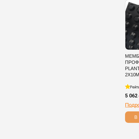
МЕМБ
ПРОФ
PLAN
2Х10
Рейт
5 062
Подр
В 