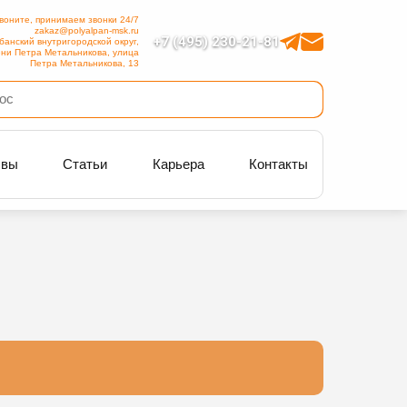
воните, принимаем звонки 24/7
zakaz@polyalpan-msk.ru
+7 (495) 230-21-81
банский внутригородской округ,
ни Петра Метальникова, улица
Петра Метальникова, 13
ывы
Статьи
Карьера
Контакты