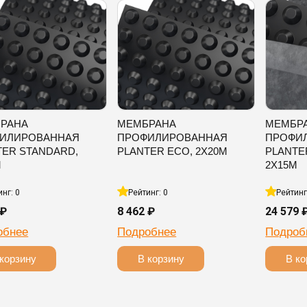
РАНА
МЕМБРАНА
МЕМБР
ИЛИРОВАННАЯ
ПРОФИЛИРОВАННАЯ
ПРОФИ
TER STANDARD,
PLANTER ECO, 2Х20М
PLANTE
М
2Х15М
инг: 0
Рейтинг: 0
Рейтинг
 ₽
8 462 ₽
24 579 
обнее
Подробнее
Подроб
корзину
В корзину
В ко