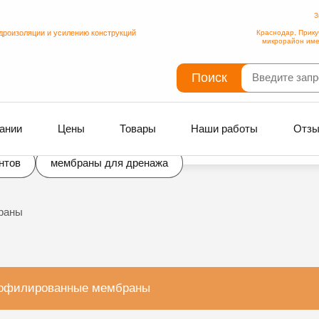
З
дроизоляции и усилению конструкций
Краснодар, Прику
микрорайон име
Поиск
ании
Цены
Товары
Наши работы
Отз
нтов
мембраны для дренажа
раны
офилированные мембраны