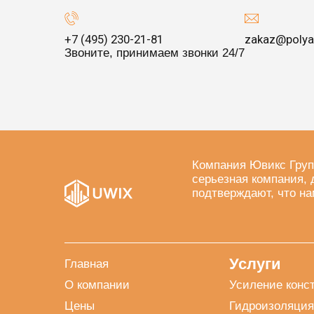
+7 (495) 230-21-81
zakaz@polya
Звоните, принимаем звонки 24/7
Компания Ювикс Груп
серьезная компания, 
подтверждают, что на
Услуги
Главная
О компании
Усиление конс
Цены
Гидроизоляция