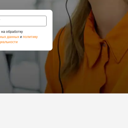
 на обработку
ных данных
и
политику
иальности