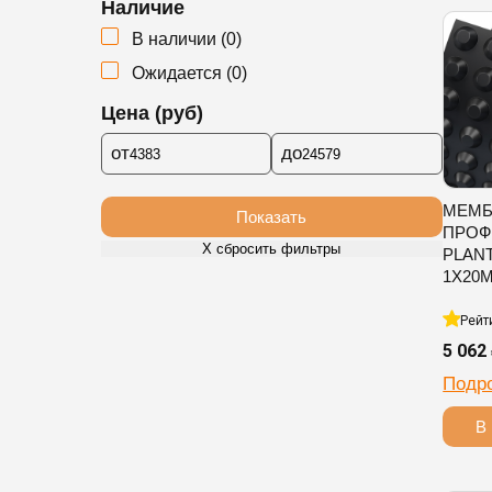
Наличие
В наличии
(
0
)
Ожидается
(
0
)
Цена (руб)
от
до
МЕМБ
Показать
ПРОФ
Х сбросить фильтры
PLAN
1Х20
Рейт
5 062
Подр
В 