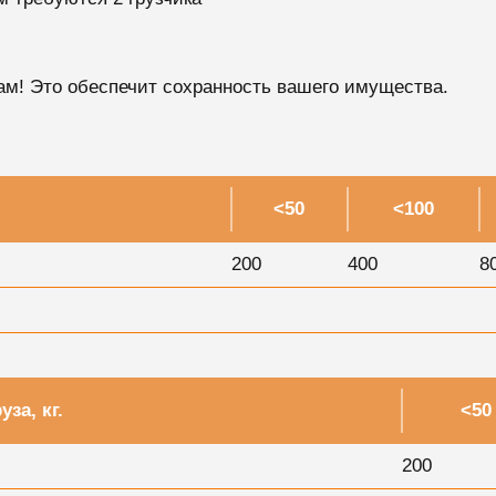
ам! Это обеспечит сохранность вашего имущества.
<50
<100
200
400
8
уза, кг.
<50
200