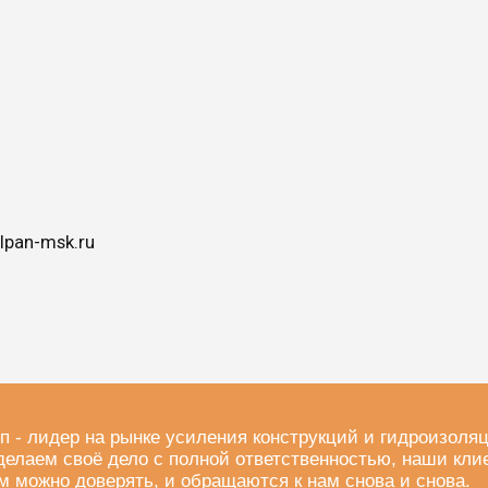
lpan-msk.ru
п - лидер на рынке усиления конструкций и гидроизоля
делаем своё дело с полной ответственностью, наши кли
м можно доверять, и обращаются к нам снова и снова.