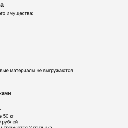
за
его имущества:
товые материалы не выгружаются
ками
г
 50 кг
0 рублей
м требуются 2 грузчика