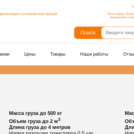
З
дроизоляции и усилению конструкций
Краснодар, Прику
микрорайон име
Поиск
ании
Цены
Товары
Наши работы
Отз
Масса груза
до 500 кг
Мас
3
Объем груза
до 2 м
Объ
Длина груза
до 4 метров
Дли
Норма разгрузки транспорта
0.5 час
Нор