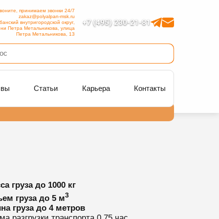
воните, принимаем звонки 24/7
zakaz@polyalpan-msk.ru
+7 (495) 230-21-81
банский внутригородской округ,
ни Петра Метальникова, улица
Петра Метальникова, 13
ывы
Статьи
Карьера
Контакты
са груза
до 1000 кг
3
ем груза
до 5 м
на груза
до 4 метров
ма разгрузки транспорта
0.75 час