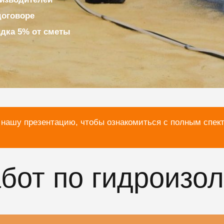
договоре
идка 5% от сметы
 нашу презентацию, чтобы ознакомиться с полным спек
бот по гидроизо