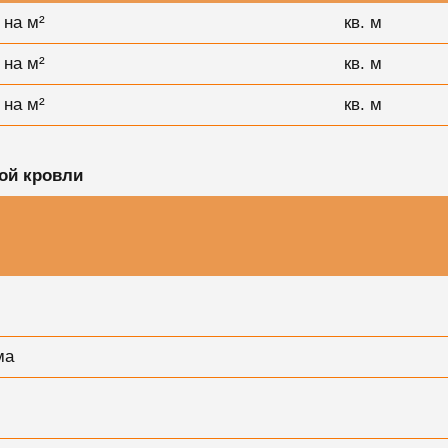
 на м²
кв. м
 на м²
кв. м
 на м²
кв. м
ой кровли
ма