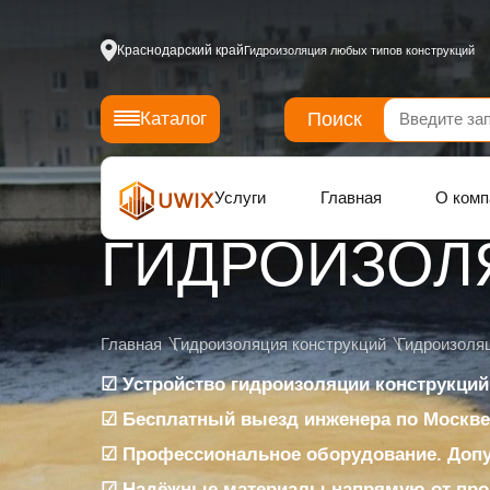
Краснодарский край
Гидроизоляция любых типов конструкций
Поиск
Каталог
Услуги
Главная
О комп
ГИДРОИЗОЛ
Главная
Гидроизоляция конструкций
Гидроизоля
☑ Устройство гидроизоляции конструкций
☑ Бесплатный выезд инженера по Москве
☑ Профессиональное оборудование. Доп
☑ Надёжные материалы напрямую от про