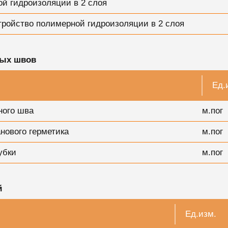
ой гидроизоляции в 2 слоя
тройство полимерной гидроизоляции в 2 слоя
ных швов
Ед.
ного шва
м.пог
нового герметика
м.пог
убки
м.пог
й
Ед.изм.