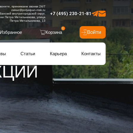
воните, принимаем звонки 24/7
zakaz@polyalpan-msk.ru
+7 (495) 230-21-81
банский внутригородской округ,
ни Петра Метальникова, улица
Петра Метальникова, 13
0
Войти
Избранное
Корзина
ывы
Статьи
Карьера
Контакты
КЦИЙ