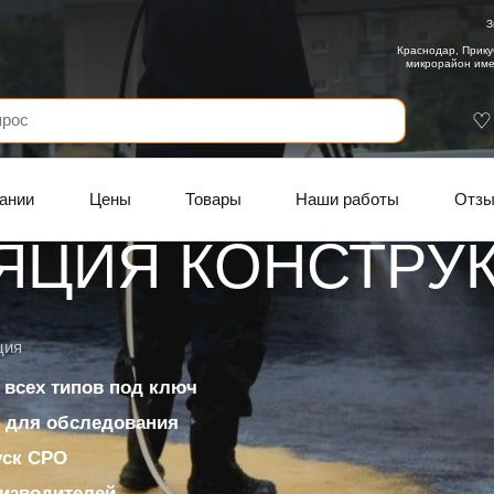
З
Краснодар, Прику
микрорайон име
ании
Цены
Товары
Наши работы
Отз
ЯЦИЯ КОНСТРУ
ция
 всех типов под ключ
 для обследования
уск СРО
изводителей