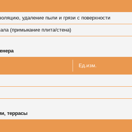
золяцию, удаление пыли и грязи с поверхности
иала (примыкание плита/стена)
енера
Ед.изм.
и, террасы