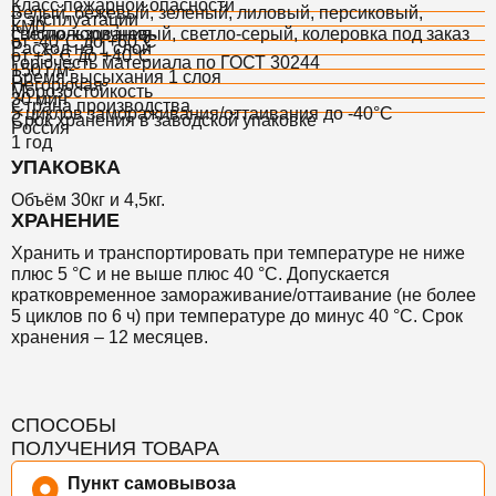
Класс пожарной опасности
Белый, бежевый, зеленый, лиловый, персиковый,
t° эксплуатации
КМ0
светло-коричневый, светло-серый, колеровка под заказ
t° использования
от -40°С до +60°С
Расход на 1 слой
от +5°С до +40°С
Горючесть материала по ГОСТ 30244
150 г/м²
Время высыхания 1 слоя
Негорючая
Морозостойкость
30 мин
Страна производства
5 циклов замораживания/оттаивания до -40°С
Срок хранения в заводской упаковке
Россия
1 год
УПАКОВКА
Объём 30кг и 4,5кг.
ХРАНЕНИЕ
Хранить и транспортировать при температуре не ниже
плюс 5 °С и не выше плюс 40 °С. Допускается
кратковременное замораживание/оттаивание (не более
5 циклов по 6 ч) при температуре до минус 40 °С. Срок
хранения – 12 месяцев.
СПОСОБЫ
ПОЛУЧЕНИЯ ТОВАРА
Пункт самовывоза