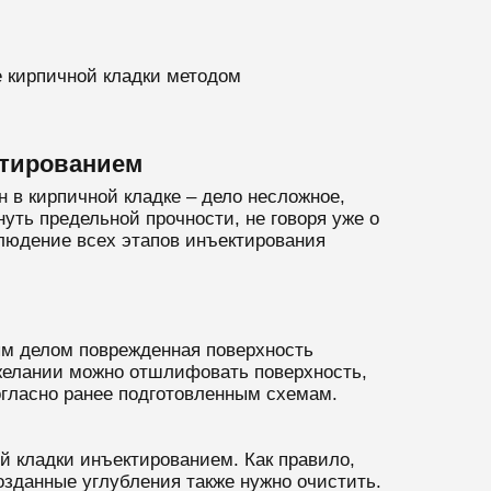
е кирпичной кладки методом
ктированием
 в кирпичной кладке – дело несложное,
уть предельной прочности, не говоря уже о
людение всех этапов инъектирования
ым делом поврежденная поверхность
и желании можно отшлифовать поверхность,
огласно ранее подготовленным схемам.
й кладки инъектированием. Как правило,
озданные углубления также нужно очистить.