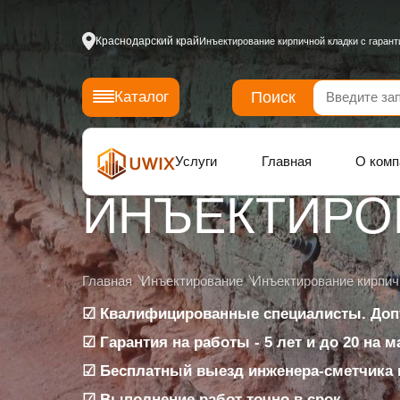
Краснодарский край
Инъектирование кирпичной кладки с гарант
Поиск
Каталог
Услуги
Главная
О комп
ИНЪЕКТИРО
Главная
Инъектирование
Инъектирование кирпич
☑ Квалифицированные специалисты. Доп
☑ Гарантия на работы - 5 лет и до 20 на 
☑ Бесплатный выезд инженера-сметчика 
☑ Выполнение работ точно в срок