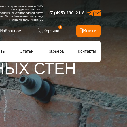
воните, принимаем звонки 24/7
zakaz@polyalpan-msk.ru
+7 (495) 230-21-81
банский внутригородской округ,
ни Петра Метальникова, улица
Петра Метальникова, 13
0
Войти
Избранное
Корзина
ывы
Статьи
Карьера
Контакты
НЫХ СТЕН