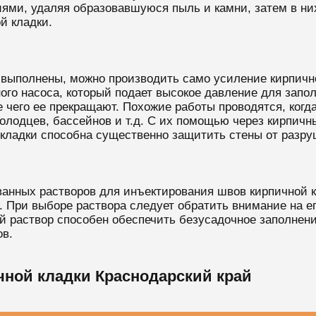
ми, удаляя образовавшуюся пыль и камни, затем в них
й кладки.
 выполнены, можно производить само усиление кирпичн
го насоса, который подает высокое давление для запо
е чего ее прекращают. Похожие работы проводятся, когд
колодцев, бассейнов и т.д. С их помощью через кирпичн
кладки способна существенно защитить стены от разру
нных растворов для инъектирования швов кирпичной к
 При выборе раствора следует обратить внимание на ег
 раствор способен обеспечить безусадочное заполнение
ов.
чной кладки Краснодарский край