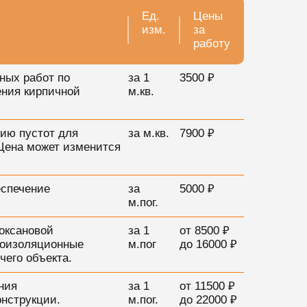
Ед.
Цены
изм.
за
работу
ных работ по
за 1
3500 ₽
ения кирпичной
м.кв.
ию пустот для
за м.кв.
7900 ₽
*Цена может изменится
еспечение
за
5000 ₽
м.пог.
оксановой
за 1
от 8500 ₽
роизоляционные
м.пог
до 16000 ₽
чего объекта.
ния
за 1
от 11500 ₽
онструкции.
м.пог.
до 22000 ₽