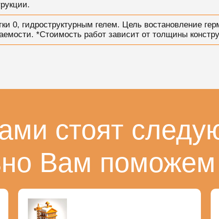
рукции.
ки 0, гидроструктурным гелем. Цель востановление гер
цаемости. *Стоимость работ зависит от толщины констру
ами стоят следу
ьно Вам поможем