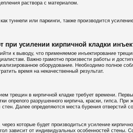
цепления раствора с материалом.
 как туннели или паркинги, также производится усилени
т при усилении кирпичной кладки инъе
ийти к выводу, что применяемое инъектирование трещин
циалистам. Важно грамотно произвести работы и достигн
ециализированное оборудование. Необходимо полное соб
тратить время на некачественный результат.
ием трещин в кирпичной кладке требует времени. Перв
атки опрелого разрушенного кирпича, краски, гипса. Пр
 стен. Далее определяются места бурения отверстий с
, через которые будет производиться усиление кирпично
гол зависит от индивидуальных особенностей стены. С