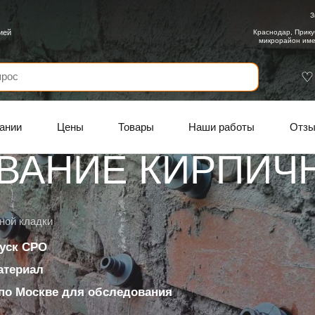
З
ией
Краснодар, Прику
микрорайон име
ании
Цены
Товары
Наши работы
Отз
ВАНИЕ КИРПИЧ
ной кладки
уск СРО
материал
по Москве для обследования