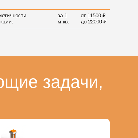
метичности
за 1
от 11500 ₽
кции.
м.кв.
до 22000 ₽
ющие задачи,