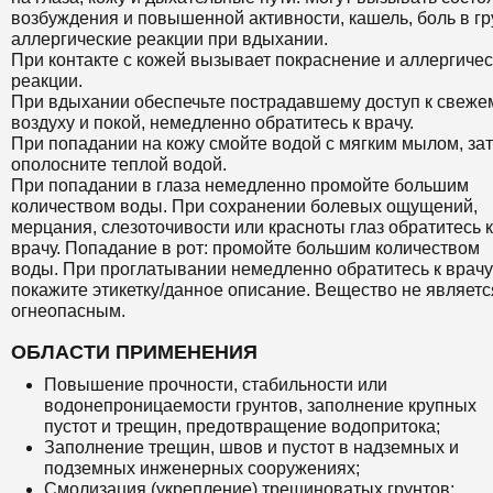
возбуждения и повышенной активности, кашель, боль в гр
аллергические реакции при вдыхании.
При контакте с кожей вызывает покраснение и аллергиче
реакции.
При вдыхании обеспечьте пострадавшему доступ к свеже
воздуху и покой, немедленно обратитесь к врачу.
При попадании на кожу смойте водой с мягким мылом, за
ополосните теплой водой.
При попадании в глаза немедленно промойте большим
количеством воды. При сохранении болевых ощущений,
мерцания, слезоточивости или красноты глаз обратитесь к
врачу. Попадание в рот: промойте большим количеством
воды. При проглатывании немедленно обратитесь к врачу
покажите этикетку/данное описание. Вещество не являетс
огнеопасным.
ОБЛАСТИ ПРИМЕНЕНИЯ
Повышение прочности, стабильности или
водонепроницаемости грунтов, заполнение крупных
пустот и трещин, предотвращение водопритока;
Заполнение трещин, швов и пустот в надземных и
подземных инженерных сооружениях;
Смолизация (укрепление) трещиноватых грунтов;