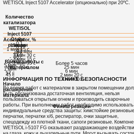
WETISOL Inject 5107 Accelerator (опционально) при 20ºС.
Количество
катализатора
WETISOL
Inject 5107
Старт
0
Accelerator, %
0,1
реакции
15 мин
масс
0,2
1 мин 15 с
0,4
40 мин
40 с
1,0
3 мин 30 с
30 с
-
2 мин 15 с
20 с
10
Время работы с
1 мин 35 с
Более 5 часов
5 мин
мин
50 с
25 мин
материалом
1 мин
6 мин
57 с
45 с
2 мин 20 с
ИНФОРМАЦИЯ ПО ТЕХНИКЕ БЕЗОПАСНОСТИ
1 мин 5 с
Начало
Во время работ с материалом в закрытом помещении до
расширения
быть организована достаточная вентиляция, нельзя
материала
пользоваться открытым огнем и производить сварочные
работы. При выполнении работ необходимо использовать
Финиш реакции
индивидуальные средства защиты: химстойкие резиновы
перчатки, перчатки х/б, респиратор, очки защитные,
спецодежду из плотной ткани, сапоги резиновые. Компон
WETISOL i-5107 FG оказывают раздражающее воздейств
на глаза, кожу и дыхательные пути. Могут вызывать состо